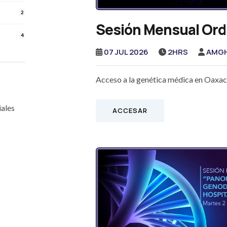
2
Sesión Mensual Ordi
4
07 JUL 2026
2HRS
AMG
Acceso a la genética médica en Oaxaca
ales
ACCESAR